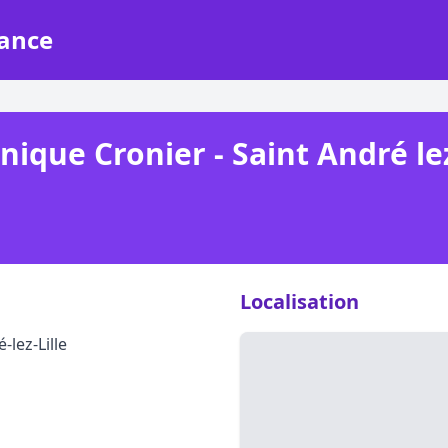
rance
que Cronier - Saint André lez
Localisation
lez-Lille