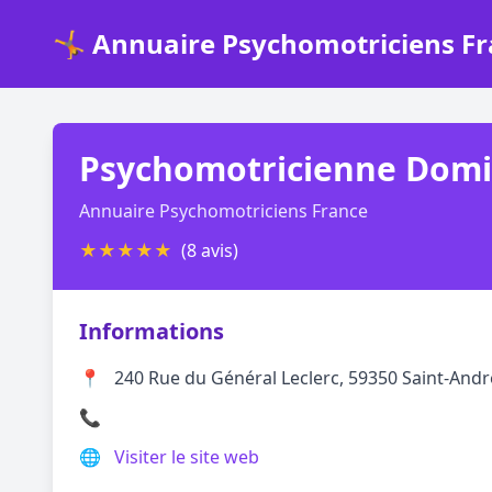
🤸 Annuaire Psychomotriciens F
Psychomotricienne Domini
Annuaire Psychomotriciens France
★
★
★
★
★
(8 avis)
Informations
📍
240 Rue du Général Leclerc, 59350 Saint-André-
📞
🌐
Visiter le site web