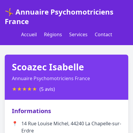
🤸 Annuaire Psychomotriciens
France
Accueil
Régions
Services
Contact
Scoazec Isabelle
Annuaire Psychomotriciens France
★
★
★
★
★
(5 avis)
Informations
📍
14 Rue Louise Michel, 44240 La Chapelle-sur-
Erdre