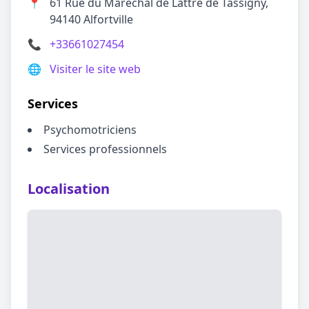
📍
61 Rue du Maréchal de Lattre de Tassigny,
94140 Alfortville
📞
+33661027454
🌐
Visiter le site web
Services
Psychomotriciens
Services professionnels
Localisation